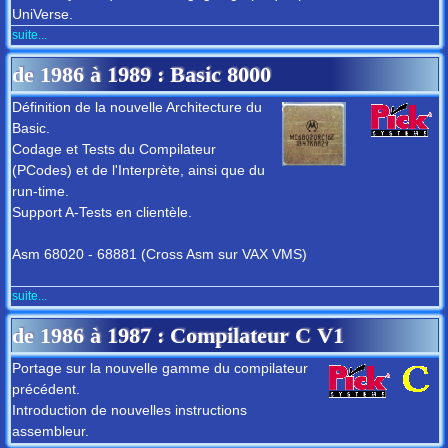
UniVerse.
suite...
de
1986
à
1989
: Basic 8000
Définition de la nouvelle Architecture du
Basic.
Codage et Tests du Compilateur
(PCodes) et de l'Interprète, ainsi que du
run-time.
Support A-Tests en clientèle.
Asm 68020 - 68881 (Cross Asm sur VAX VMS)
suite...
de
1986
à
1987
: Compilateur C V1
Portage sur la nouvelle gamme du compilateur
précédent.
Introduction de nouvelles instructions
assembleur.