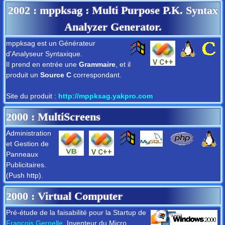
2002
: mppksag : Multi Purpose P.K. Syntax
Analyzer Generator.
mppksag est un Générateur
d'Analyseur Syntaxique.
Il prend en entrée une
Grammaire
, et il
produit un
Source C
correspondant.
Site du produit :
http://mppksag.yakpro.com
2000
: MultiScreens
Administration
et Gestion de
Panneaux
Publicitaires.
(Push http).
2000
: Virtual Computer
Pré-étude de la faisabilité pour la Startup de
François Gernelle
, Inventeur du Micro