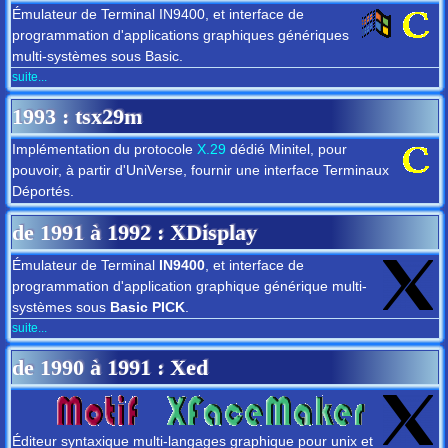
Émulateur de Terminal IN9400, et interface de
programmation d'applications graphiques génériques
multi-systèmes sous Basic.
suite...
1993
: tsx29m
Implémentation du protocole
X.29
dédié Minitel, pour
pouvoir, à partir d'UniVerse, fournir une interface Terminaux
Déportés.
de
1991
à
1992
: XDisplay
Émulateur de Terminal
IN9400
, et interface de
programmation d'application graphique générique multi-
systèmes sous
Basic PICK
.
suite...
de
1990
à
1991
: Xed
Éditeur syntaxique multi-langages graphique pour unix et