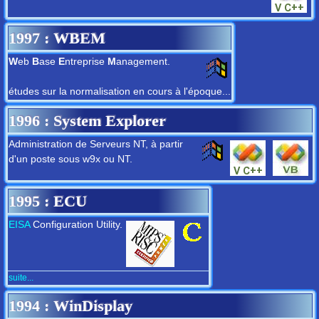
1997
: WBEM
W
eb
B
ase
E
ntreprise
M
anagement.
études sur la normalisation en cours à l'époque...
1996
: System Explorer
Administration de Serveurs NT, à partir
d'un poste sous w9x ou NT.
1995
: ECU
EISA
Configuration Utility.
suite...
1994
: WinDisplay