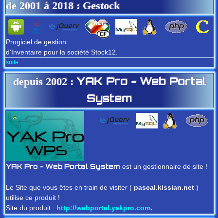
de
2001
à
2018
: Gestock
Progiciel de gestion
d'Inventaire pour la société Stock12.
suite...
depuis 2002
:
YAK Pro - Web Portal
System
est un gestionnaire de site !
YAK Pro - Web Portal System
Le Site que vous êtes en train de visiter (
pascal.kissian.net
)
utilise ce produit !
Site du produit :
http://webportal.yakpro.com
.