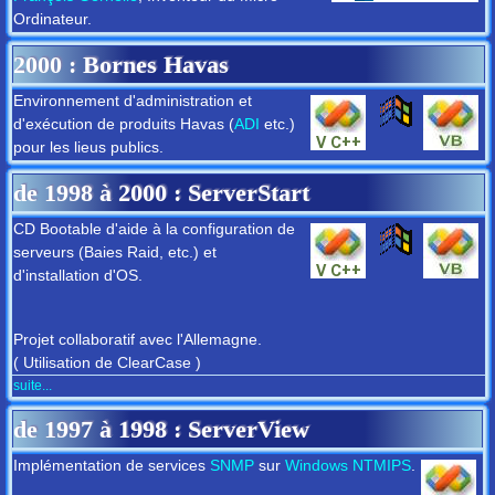
Ordinateur.
2000
: Bornes Havas
Environnement d'administration et
d'exécution de produits Havas (
ADI
etc.)
pour les lieus publics.
de
1998
à
2000
: ServerStart
CD Bootable d'aide à la configuration de
serveurs (Baies Raid, etc.) et
d'installation d'OS.
Projet collaboratif avec l'Allemagne.
( Utilisation de ClearCase )
suite...
de
1997
à
1998
: ServerView
Implémentation de services
SNMP
sur
Windows NT
MIPS
.