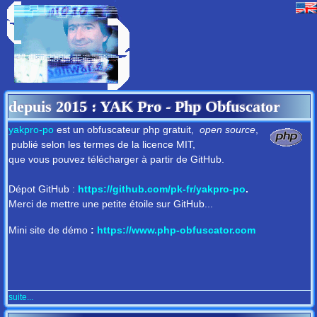
depuis 2015
: YAK Pro - Php Obfuscator
yakpro-po
est un obfuscateur php gratuit,
open source
,
publié selon les termes de la licence MIT,
que vous pouvez télécharger à partir de GitHub.
Dépot GitHub :
https://github.com/pk-fr/yakpro-po
.
Merci de mettre une petite étoile sur GitHub...
Mini site de démo
:
https://www.php-obfuscator.com
suite...